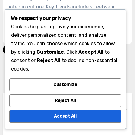
rooted in culture. Key trends include streetwear,
adaptations of traditional kimonos, minimalist
We respect your privacy
designs, vibrant colors, and a growing focus on eco-
Cookies help us improve your experience,
friendly practices.
deliver personalized content, and analyze
traffic. You can choose which cookies to allow
▾
by clicking
Customize
. Click
Accept All
to
consent or
Reject All
to decline non-essential
Posts
1
2
…
5
cookies.
pagination
Next Page »
Customize
Reject All
クイックリンク
Accept All
閲覧