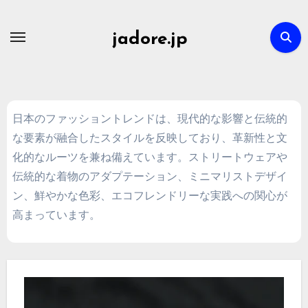
Skip
to
jadore.jp
content
日本のファッショントレンドは、現代的な影響と伝統的
な要素が融合したスタイルを反映しており、革新性と文
化的なルーツを兼ね備えています。ストリートウェアや
伝統的な着物のアダプテーション、ミニマリストデザイ
ン、鮮やかな色彩、エコフレンドリーな実践への関心が
高まっています。